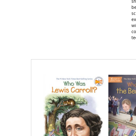
sh
be
sc
ex
wi
co
te