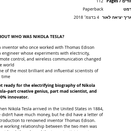
ים / Pages
112
רמט
Paperback
יך יציאה לאור
4 בדצמ׳ 2018
BOUT WHO WAS NIKOLA TESLA?
 inventor who once worked with Thomas Edison
 engineer whose experiments with electricity,
mote control, and wireless communication changed
e world
e of the most brilliant and influential scientists of
l time
t ready for the electrifying biography of Nikola
sla–part creative genius, part mad scientist, and
0% innovator.
en Nikola Tesla arrived in the United States in 1884,
 didn’t have much money, but he did have a letter of
troduction to renowned inventor Thomas Edison.
e working relationship between the two men was