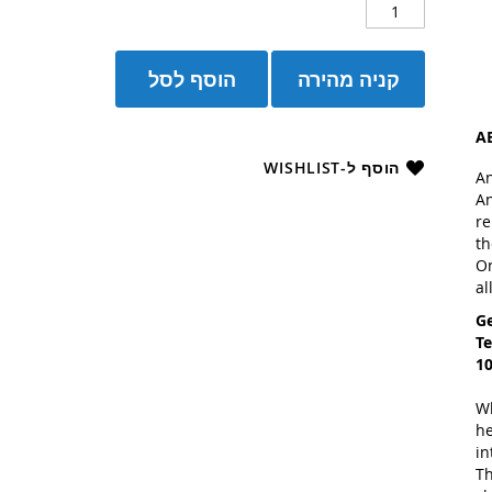
קניה מהירה
הוסף לסל
A
הוסף ל-WISHLIST
An
An
re
th
On
al
Ge
Te
10
Wh
he
in
Th