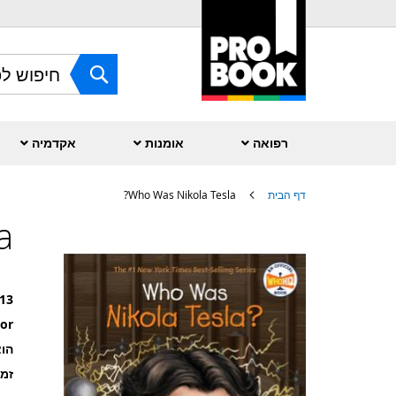
Skip
to
Content
חפש
רפואה
אומנות
אקדמיה
דף הבית
Who Was Nikola Tesla?
?
לדלג
לסוף
של
גלריית
תמונות
13
or
הוצ
זמ