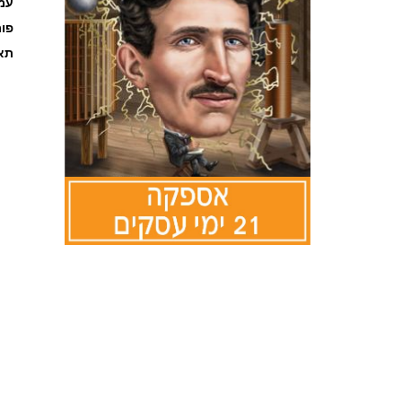
עמוד
פו
תאר
לדלג
להתחלה
של
גלריית
תמונות