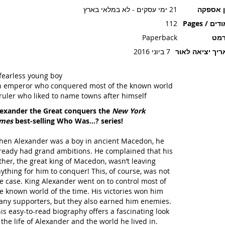
ן אספקה
21 ימי עסקים - לא במלאי בארץ
ים / Pages
112
רמט
Paperback
יך יציאה לאור
7 ביוני 2016
fearless young boy
 emperor who conquered most of the known world
ruler who liked to name towns after himself
exander the Great conquers the
New York
imes
best-selling Who Was…? series!
en Alexander was a boy in ancient Macedon, he
ready had grand ambitions. He complained that his
ther, the great king of Macedon, wasn’t leaving
ything for him to conquer! This, of course, was not
e case. King Alexander went on to control most of
e known world of the time. His victories won him
ny supporters, but they also earned him enemies.
is easy-to-read biography offers a fascinating look
 the life of Alexander and the world he lived in.