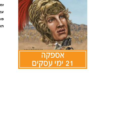
זמ
עמוד
פו
תאר
לדלג
להתחלה
של
גלריית
תמונות