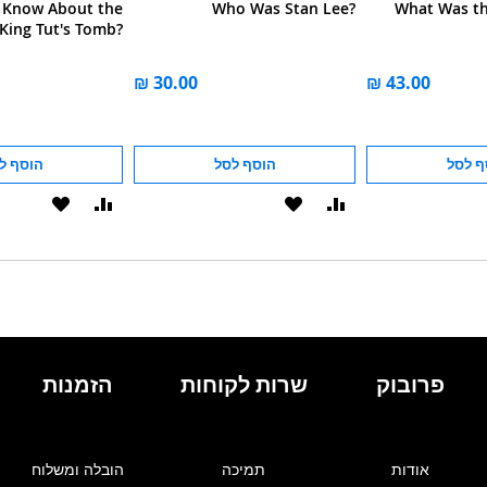
 Know About the
Who Was Stan Lee?
What Was th
 King Tut's Tomb?
ף לסל
הוסף לסל
הוסף ל
הוסף
הוסף
הוסף
הוסף
להשוואה
ל-
להשוואה
ל-
WISHLIST
WISHLIST
פרובוק
שרות לקוחות
הזמנות
אודות
תמיכה
הובלה ומשלוח