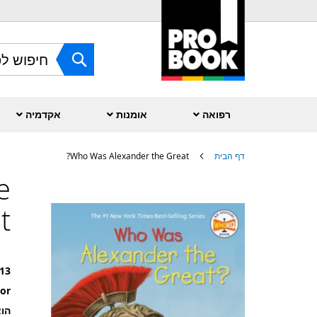
Skip
to
Content
חפש
רפואה
אומנות
אקדמיה
דף הבית
Who Was Alexander the Great?
e
לדלג
לסוף
של
?
גלריית
תמונות
13
or
הוצ