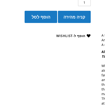
קניה מהירה
הוסף לסל
A 
הוסף ל-WISHLIST
An
A 
Al
T
Wh
al
fa
an
th
th
ma
Th
at