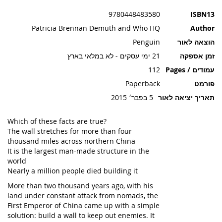
תמונות
9780448483580
ISBN13
Patricia Brennan Demuth and Who HQ
Author
הוצאה לאור
Penguin
זמן אספקה
21 ימי עסקים - לא במלאי בארץ
עמודים / Pages
112
פורמט
Paperback
תאריך יציאה לאור
5 בפבר׳ 2015
Which of these facts are true?
The wall stretches for more than four
thousand miles across northern China
It is the largest man-made structure in the
world
Nearly a million people died building it
More than two thousand years ago, with his
land under constant attack from nomads, the
First Emperor of China came up with a simple
solution: build a wall to keep out enemies. It