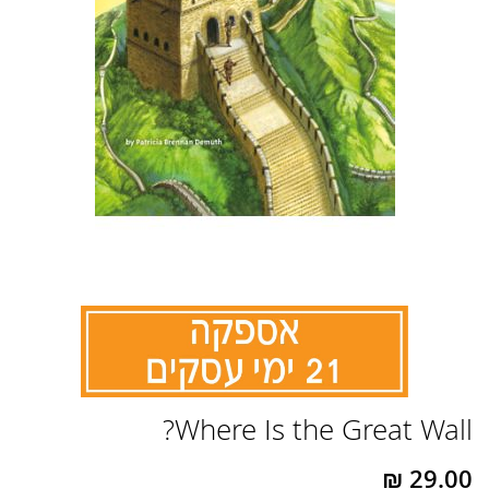
לדלג
Where Is the Great Wall?
להתחלה
של
גלריית