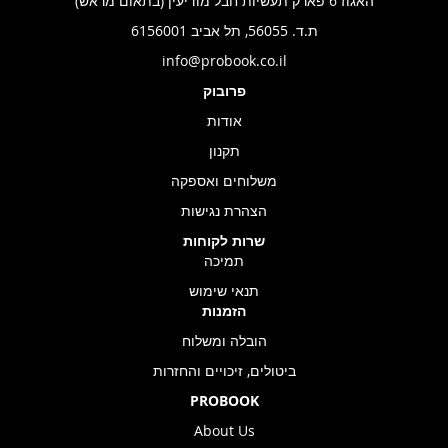
האגוז 6 פארק תעשיות חבל מודיעין (בתאום מראש)
ת.ד. 56055, תל אביב 6156001
info@probook.co.il
פרובוק
אודות
תקנון
משלוחים ואספקה
הצהרת נגישות
שרות לקוחות
תמיכה
תנאי שימוש
הזמנות
הובלה ומשלוח
ביטולים, זיכויים והחזרות
PROBOOK
About Us