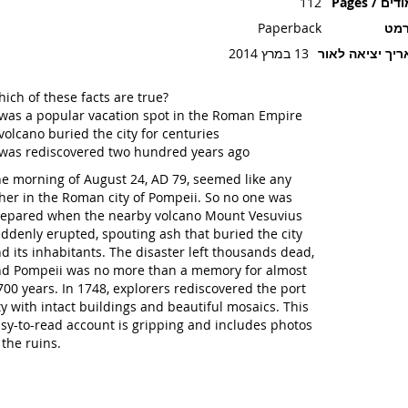
ים / Pages
112
רמט
Paperback
יך יציאה לאור
13 במרץ 2014
ich of these facts are true?
 was a popular vacation spot in the Roman Empire
volcano buried the city for centuries
 was rediscovered two hundred years ago
e morning of August 24, AD 79, seemed like any
her in the Roman city of Pompeii. So no one was
epared when the nearby volcano Mount Vesuvius
ddenly erupted, spouting ash that buried the city
d its inhabitants. The disaster left thousands dead,
d Pompeii was no more than a memory for almost
700 years. In 1748, explorers rediscovered the port
ty with intact buildings and beautiful mosaics. This
sy-to-read account is gripping and includes photos
 the ruins.