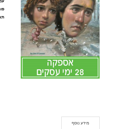
עמוד
פו
תאר
לדלג
להתחלה
של
גלריית
תמונות
מידע נוסף