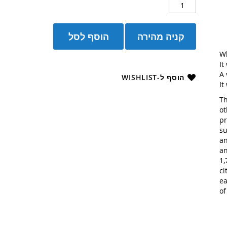
קניה מהירה
הוסף לסל
Wh
It
A 
הוסף ל-WISHLIST
It
Th
ot
pr
su
an
an
1,
ci
ea
of