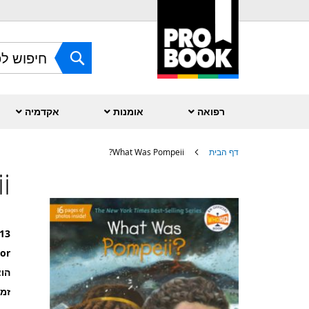
Skip
to
Content
חפש
רפואה
אומנות
אקדמיה
דף הבית
What Was Pompeii?
?
לדלג
לסוף
של
גלריית
תמונות
13
or
הוצ
זמ