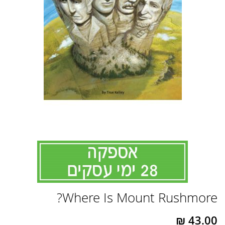
לדלג
Where Is Mount Rushmore?
להתחלה
של
גלריית