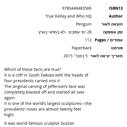
תמונות
9780448483566
ISBN13
True Kelley and Who HQ
Author
הוצאה לאור
Penguin
זמן אספקה
28 ימי עסקים - לא במלאי בארץ
עמודים / Pages
112
פורמט
Paperback
תאריך יציאה לאור
5 בפבר׳ 2015
Which of these facts are true?
It is a cliff in South Dakota with the heads of
four presidents carved into it
The original carving of Jefferson’s face was
completely blasted off and started all over
again
It is one of the world’s largest sculptures—the
presidents’ noses are almost twenty feet
high!
It was world-famous sculptor Gutzon