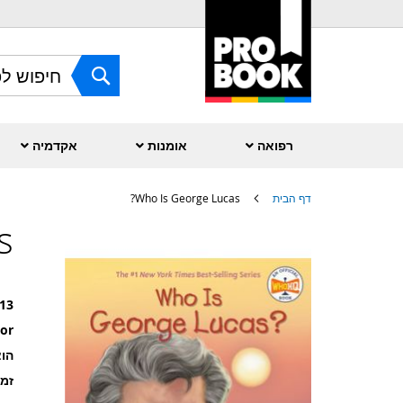
Skip
to
Content
חפש
רפואה
אומנות
אקדמיה
דף הבית
Who Is George Lucas?
?
לדלג
לסוף
של
גלריית
תמונות
13
or
הוצ
זמ