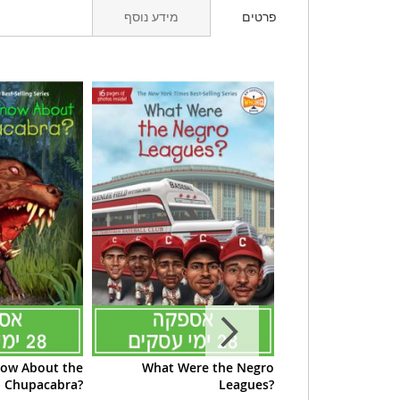
פרטים
מידע נוסף
ow About the
What Were the Negro
What Is the Story
Chupacabra?
Leagues?