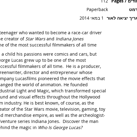
ים / Pages
112
רמט
Paperback
יך יציאה לאור
1 במאי 2014
teenager who wanted to become a race-car driver
e creator of
Star Wars
and
Indiana Jones
e of the most successful filmmakers of all time
 a child his passions were comics and cars, but
orge Lucas grew up to be one of the most
ccessful filmmakers of all time. He is a producer,
reenwriter, director and entrepreneur whose
mpany Lucasfilms pioneered the movie effects that
anged the world of animation. He founded
dustrial Light and Magic, which transformed special
und and visual effects throughout the Hollywood
lm industry. He is best known, of course, as the
eator of the Star Wars movie, television, gaming, toy
d merchandise empire, as well as the archeologist-
venture series Indiana Jones. Discover the man
hind the magic in
Who Is George Lucas?