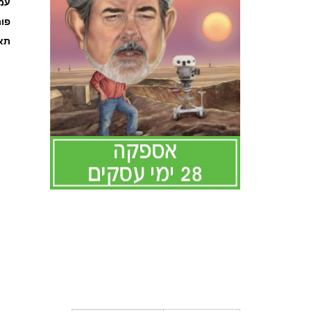
עמוד
פו
תאר
לדלג
להתחלה
של
גלריית
תמונות