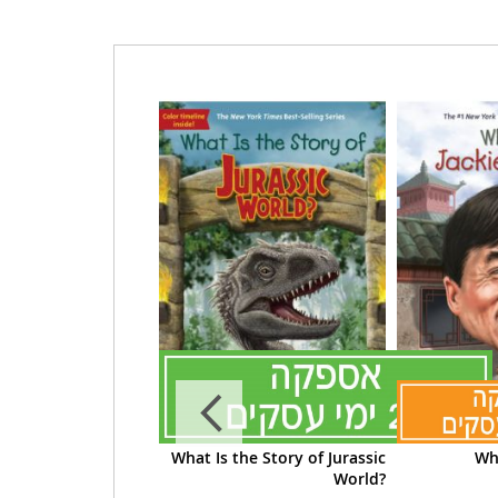
Is the White House?
What Is the Story of Jurassic
Wh
World?