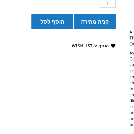
קניה מהירה
הוסף לסל
A 
Th
On
הוסף ל-WISHLIST
As
Ge
su
sc
co
ch
In
so
fi
cr
an
ad
be