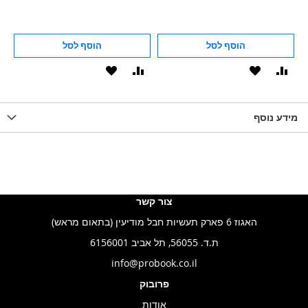
הוסף לסל
הוסף לסל
וסף
הוסף
הוסף
הוסף
הוסף
ואה
ל-
להשוואה
ל-
להשוואה
WISHLIS
מידע נוסף
WISHLIST
LIST
צור קשר
האגוז 6 פארק תעשיות חבל מודיעין (בתאום מראש)
ת.ד. 56055, תל אביב 6156001
info@probook.co.il
פרובוק
אודות