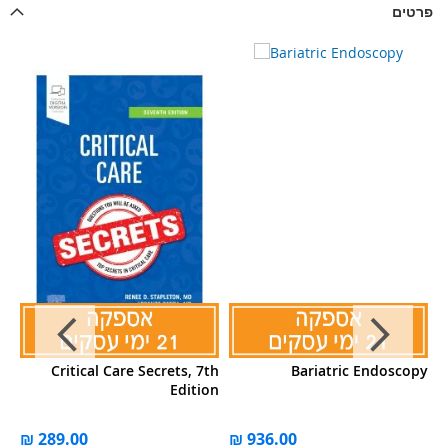
פרטים
al
Critical Care Secrets, 7th
Bariatric Endoscopy
ry
Edition