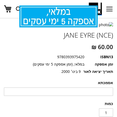
העג
חפש
Ski
t
Conten
לדלג
לדלג
לסוף
JANE EYRE (NCE)
של
להתחלה
של
גלריית
גלריית
תמונות
תמונות
9780393975420
ISBN13
זמן אספקה
במלאי, (זמן אספקה 5 ימי עסקים)
תאריך יציאה לאור
9 בינו׳ 2000
אסמכתא
כמות