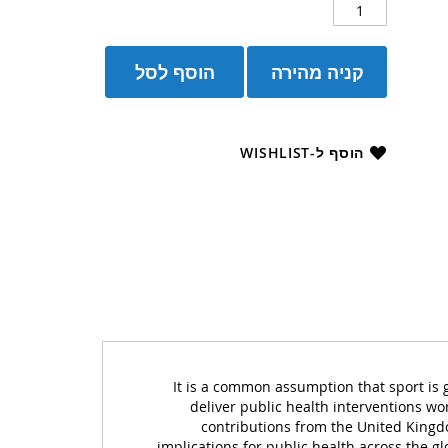
קניה מהירה
הוסף לסל
הוסף ל-WISHLIST
It is a common assumption that sport is 
deliver public health interventions wor
contributions from the United Kingdo
implications for public health across the gl