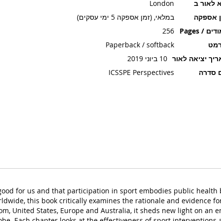
 לאור ב
London
ן אספקה
במלאי, (זמן אספקה 5 ימי עסקים)
ים / Pages
256
רמט
Paperback / softback
יך יציאה לאור
10 ביוני 2019
 סדרה
ICSSPE Perspectives
good for us and that participation in sport embodies public health 
ldwide, this book critically examines the rationale and evidence for
m, United States, Europe and Australia, it sheds new light on an em
obe. Each chapter looks at the effectiveness of sport interventions a