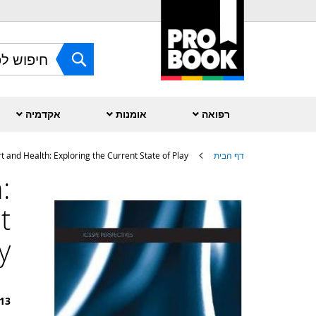
Skip
to
Content
חפש
רפואה
אומנות
אקדמיה
דף הבית
t and Health: Exploring the Current State of Play
:
לדלג
לסוף
של
t
גלריית
תמונות
y
13