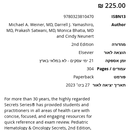
תמונות
9780323810470
ISBN13
Michael A. Weiner, MD, Darrell J. Yamashiro,
Author
MD, Prakash Satwani, MD, Monica Bhatia, MD
and Cindy Neunert
מהדורה
2nd Edition
הוצאה לאור
Elsevier
זמן אספקה
21 ימי עסקים - לא במלאי בארץ
עמודים / Pages
304
פורמט
Paperback
תאריך יציאה לאור
27 בינו׳ 2023
For more than 30 years, the highly regarded
Secrets Series® has provided students and
practitioners in all areas of health care with
concise, focused, and engaging resources for
quick reference and exam review. Pediatric
Hematology & Oncology Secrets, 2nd Edition,