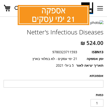
העג
חפש
Ski
t
Conten
לדלג
לדלג
לסוף
Netter's Infectious Diseases
של
להתחלה
של
גלריית
גלריית
תמונות
תמונות
9780323711593
ISBN13
זמן אספקה
21 ימי עסקים - לא במלאי בארץ
תאריך יציאה לאור
5 ביולי 2021
אסמכתא
כמות