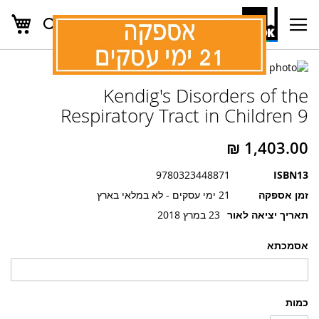
העג
חפש
Ski
t
Conten
לדלג
לדלג
לסוף
Kendig's Disorders of the
של
להתחלה
של
גלריית
Respiratory Tract in Children 9
גלריית
תמונות
תמונות
9780323448871
ISBN13
זמן אספקה
21 ימי עסקים - לא במלאי בארץ
תאריך יציאה לאור
23 במרץ 2018
אסמכתא
כמות