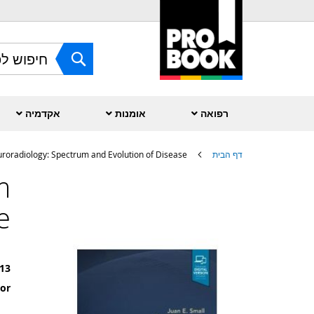
Skip
to
Content
חפש
רפואה
אומנות
אקדמיה
דף הבית
roradiology: Spectrum and Evolution of Disease
m
לדלג
לסוף
של
e
גלריית
תמונות
13
or