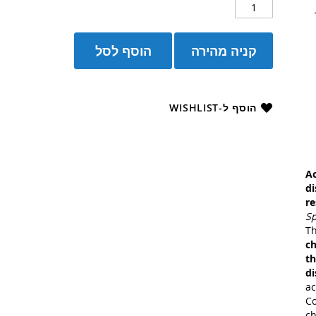
קניה מהירה
הוסף לסל
הוסף ל-WISHLIST
Ac
di
r
Sp
Th
ch
th
d
ac
Co
ch