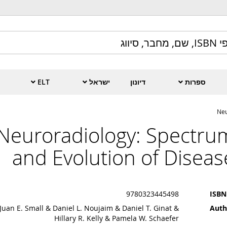
ספרות
דיונון
ישראל
ELT
Neu
Neuroradiology: Spectru
and Evolution of Diseas
9780323445498
ISBN
Juan E. Small & Daniel L. Noujaim & Daniel T. Ginat &
Auth
Hillary R. Kelly & Pamela W. Schaefer