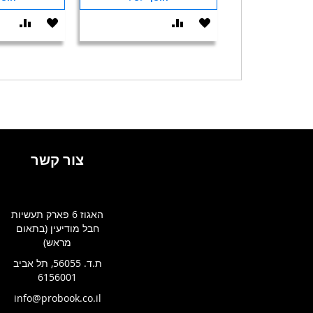
הוסף
הוסף
הוסף
הוסף
ל-
להשוואה
ל-
להשו
WISHLIST
WISHLIST
צור קשר
האגוז 6 פארק תעשיות
חבל מודיעין (בתאום
מראש)
ת.ד. 56055, תל אביב
6156001
info@probook.co.il