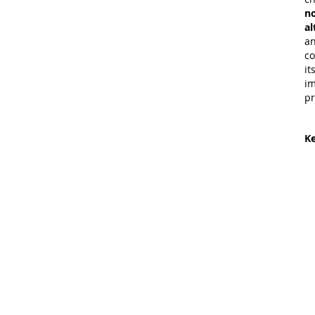
no
al
an
co
it
im
pr
Ke