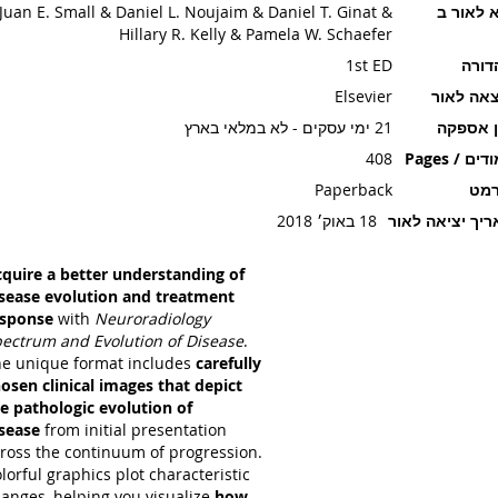
 לאור ב
Juan E. Small & Daniel L. Noujaim & Daniel T. Ginat &
Hillary R. Kelly & Pamela W. Schaefer
דורה
1st ED
אה לאור
Elsevier
ן אספקה
21 ימי עסקים - לא במלאי בארץ
ים / Pages
408
רמט
Paperback
יך יציאה לאור
18 באוק׳ 2018
quire a better understanding of
sease evolution and treatment
esponse
with
Neuroradiology
ectrum and Evolution of Disease
.
e unique format includes
carefully
osen clinical images that depict
e pathologic evolution of
isease
from initial presentation
ross the continuum of progression.
lorful graphics plot characteristic
anges, helping you visualize
how