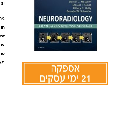
יצא
מה
הוצ
זמ
עמוד
פו
תאר
לדלג
להתחלה
של
גלריית
תמונות