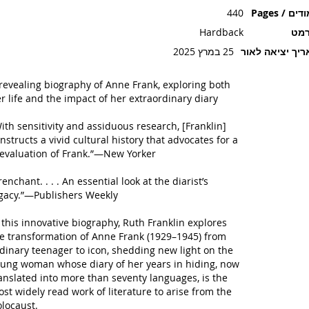
ים / Pages
440
רמט
Hardback
יך יציאה לאור
25 במרץ 2025
revealing biography of Anne Frank, exploring both
r life and the impact of her extraordinary diary
ith sensitivity and assiduous research, [Franklin]
nstructs a vivid cultural history that advocates for a
evaluation of Frank.”—
New Yorker
renchant. . . . An essential look at the diarist’s
gacy.”—
Publishers Weekly
 this innovative biography, Ruth Franklin explores
e transformation of Anne Frank (1929–1945) from
dinary teenager to icon, shedding new light on the
ung woman whose diary of her years in hiding, now
anslated into more than seventy languages, is the
st widely read work of literature to arise from the
locaust.