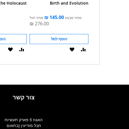
 the Holocaust
Birth and Evolution
מחיר מבצע
מחיר רגיל
הוסף לסל
הוסף לסל
הוס
הוסף
הוסף
הוסף
הוסף
להשוואה
ל-
להשוואה
ל-
WISHLIST
WISHLIST
צור קשר
האגוז 6 פארק תעשיות
חבל מודיעין (בתאום