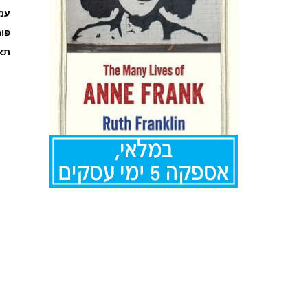
עמוד
פו
תאר
לדלג
להתחלה
של
גלריית
תמונות