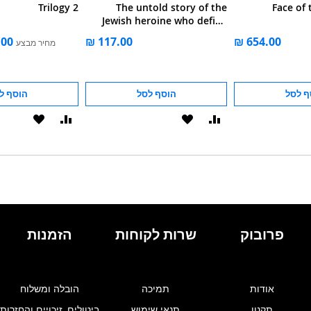
Trilogy 2
The untold story of the
Face of
Jewish heroine who defied
the Holocaust
מחיר מבצע
ף לסל
הוסף לסל
הוסף ל
הוסף
הוסף
הוסף
הוסף
להשוואה
ל-
להשוואה
ל-
WISHLIST
WISHLIST
פרובוק
שרות לקוחות
הזמנות
אודות
תמיכה
הובלה ומשלוח
תקנון
תנאי שימוש
ביטולים, זיכויים והחזרות