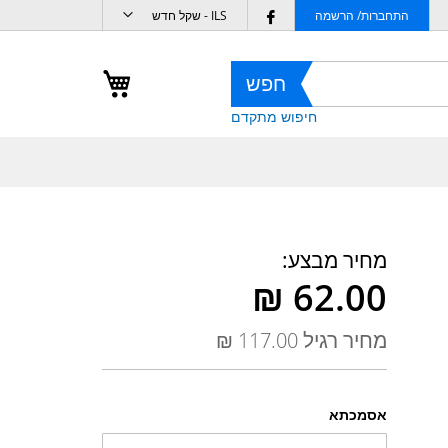
מטבע
Follow
התחברות/ הרשמה
ILS - שקל חדש
us
on
העגלה שלי
חפש
Facebook
חיפוש מתקדם
מחיר מבצע
מחיר רגיל
אסמכתא