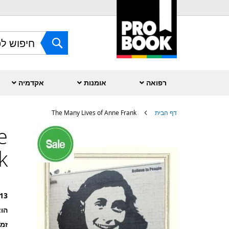
Skip
to
Content
חפש
רפואה
אומנות
אקדמיה
דף הבית
The Many Lives of Anne Frank
e
לדלג
לסוף
של
k
גלריית
תמונות
13
הוצ
זמ