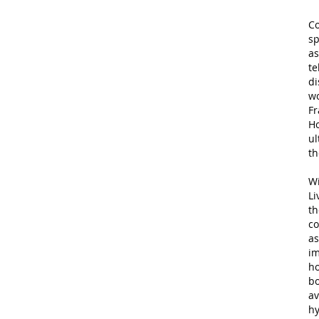
Co
sp
as
te
di
wo
Fr
Ho
ul
th
Wi
Li
th
co
as
im
ho
bo
av
hy