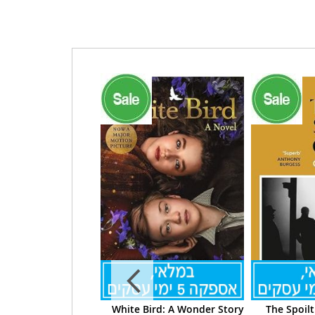
r: The Obligation of
White Bird: A Wonder Story
The Spoilt