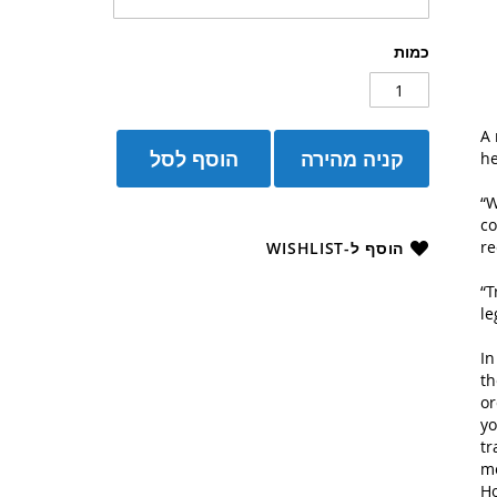
כמות
A 
קניה מהירה
הוסף לסל
he
“W
co
re
הוסף ל-WISHLIST
“T
le
In
th
or
yo
tr
mo
Ho