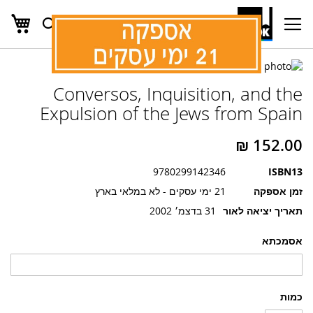
העג
חפש
Ski
t
Conten
לדלג
לדלג
לסוף
Conversos, Inquisition, and the
של
להתחלה
של
גלריית
Expulsion of the Jews from Spain
גלריית
תמונות
תמונות
9780299142346
ISBN13
זמן אספקה
21 ימי עסקים - לא במלאי בארץ
תאריך יציאה לאור
31 בדצמ׳ 2002
אסמכתא
כמות