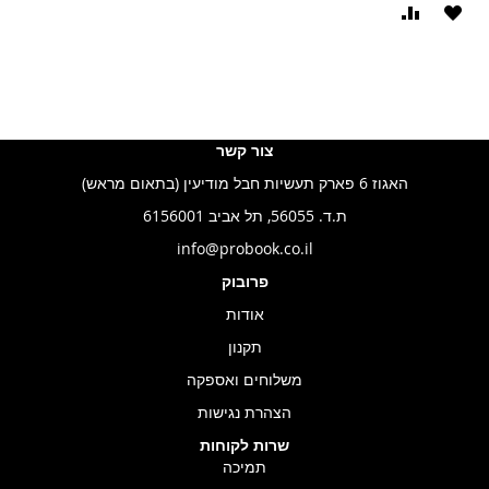
הוסף
הוסף
ל-
להשוואה
WISHLIST
צור קשר
האגוז 6 פארק תעשיות חבל מודיעין (בתאום מראש)
ת.ד. 56055, תל אביב 6156001
info@probook.co.il
פרובוק
אודות
תקנון
משלוחים ואספקה
הצהרת נגישות
שרות לקוחות
תמיכה