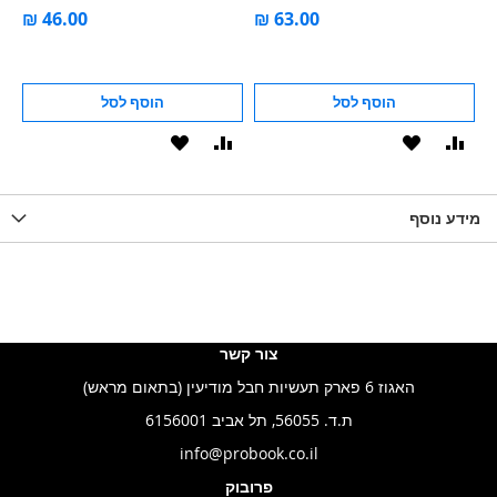
Edition
הוסף לסל
הוסף לסל
וסף
הוסף
הוסף
הוסף
הוסף
ואה
ל-
להשוואה
ל-
להשוואה
WISHLIS
מידע נוסף
WISHLIST
LIST
צור קשר
האגוז 6 פארק תעשיות חבל מודיעין (בתאום מראש)
ת.ד. 56055, תל אביב 6156001
info@probook.co.il
פרובוק