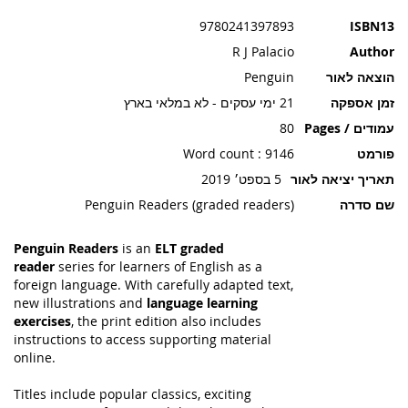
תמונות
9780241397893
ISBN13
R J Palacio
Author
הוצאה לאור
Penguin
זמן אספקה
21 ימי עסקים - לא במלאי בארץ
עמודים / Pages
80
פורמט
Word count : 9146
תאריך יציאה לאור
5 בספט׳ 2019
שם סדרה
Penguin Readers (graded readers)
Penguin Readers
is an
ELT graded
reader
series for learners of English as a
foreign language. With carefully adapted text,
new illustrations and
language learning
exercises
, the print edition also includes
instructions to access supporting material
online.
Titles include popular classics, exciting