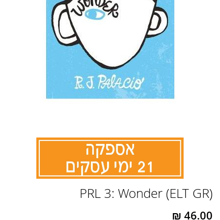
לדלג
PRL 3: Wonder (ELT GR)
להתחלה
של
גלריית