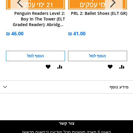
2:
Penguin Readers Level 2:
PRL 2: Ballet Shoes (ELT GR)
LT
Boy In The Tower (ELT
ed
Graded Reader): Abridged
on
Edition
הוסף לסל
הוסף לסל
וסף
הוסף
הוסף
הוסף
הוסף
ואה
ל-
להשוואה
ל-
להשוואה
WISHLIS
מידע נוסף
WISHLIST
LIST
צור קשר
האגוז 6 פארק תעשיות חבל מודיעין (בתאום מראש)