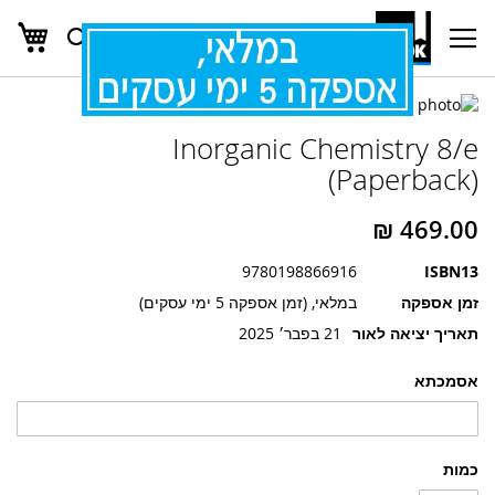
העג
חפש
Ski
t
Conten
לדלג
לדלג
לסוף
Inorganic Chemistry 8/e
של
להתחלה
של
גלריית
(Paperback)
גלריית
תמונות
תמונות
9780198866916
ISBN13
זמן אספקה
במלאי, (זמן אספקה 5 ימי עסקים)
תאריך יציאה לאור
21 בפבר׳ 2025
אסמכתא
כמות