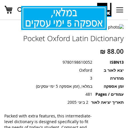
העג
חפש
Ski
t
Conten
לדלג
לדלג
לסוף
Pocket Oxford Latin Dictionary
של
להתחלה
של
גלריית
גלריית
תמונות
תמונות
9780198610052
ISBN13
יצא לאור ב
Oxford
מהדורה
3
זמן אספקה
במלאי, (זמן אספקה 5 ימי עסקים)
עמודים / Pages
481
תאריך יציאה לאור
2 ביוני 2005
Packed with extra features, this intermediate-
level dictionary is designed specifically to fit
the needs of today's student. Compact and