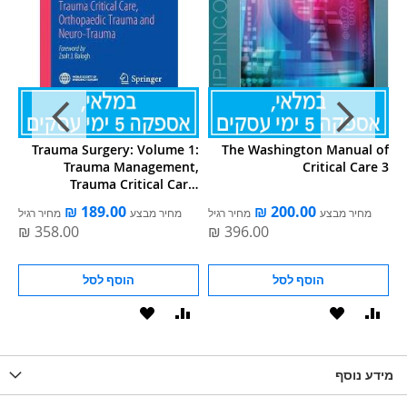
re
Trauma Surgery: Volume 1:
The Washington Manual of
6e
Trauma Management,
Critical Care 3
Trauma Critical Care,
Orthopaedic Trauma and
ל
מחיר מבצע
מחיר רגיל
מחיר מבצע
מחיר רגיל
Neuro-Trauma
הוסף לסל
הוסף לסל
וסף
הוסף
הוסף
הוסף
הוסף
ואה
ל-
להשוואה
ל-
להשוואה
WISHLIS
מידע נוסף
WISHLIST
LIST