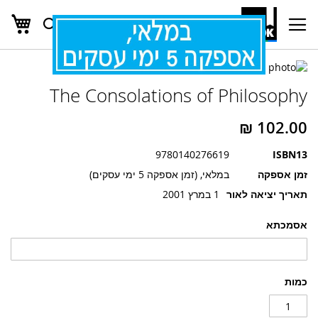
העג
חפש
Ski
t
Conten
לדלג
לדלג
לסוף
The Consolations of Philosophy
של
להתחלה
של
גלריית
גלריית
תמונות
תמונות
9780140276619
ISBN13
זמן אספקה
במלאי, (זמן אספקה 5 ימי עסקים)
תאריך יציאה לאור
1 במרץ 2001
אסמכתא
כמות