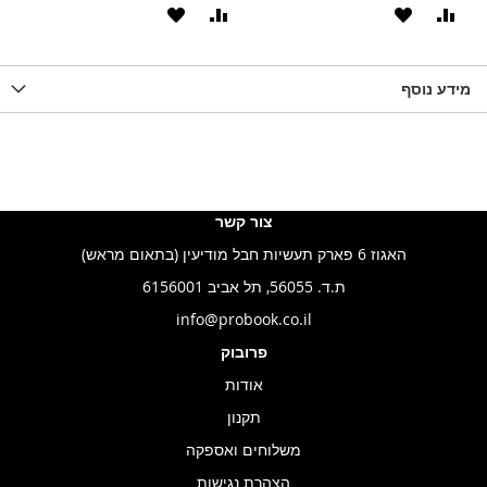
וסף
הוסף
הוסף
הוסף
הוסף
ואה
ל-
להשוואה
ל-
להשוואה
WISHLIS
מידע נוסף
WISHLIST
LIST
צור קשר
האגוז 6 פארק תעשיות חבל מודיעין (בתאום מראש)
ת.ד. 56055, תל אביב 6156001
info@probook.co.il
פרובוק
אודות
תקנון
משלוחים ואספקה
הצהרת נגישות