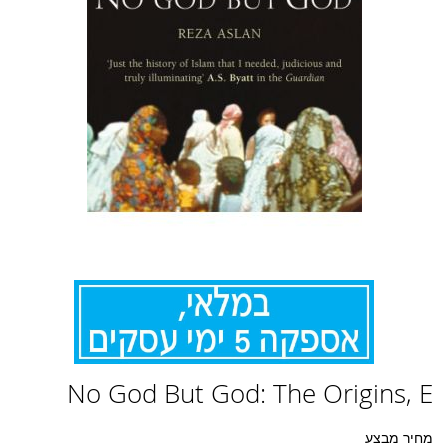
לדלג
No God But God: The Origins, E
להתחלה
של
גלריית
מחיר מבצע