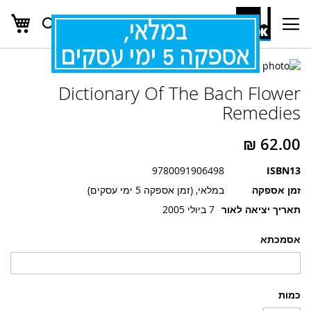
העג
חפש
Ski
t
Conten
לדלג
לדלג
לסוף
Dictionary Of The Bach Flower
של
להתחלה
של
גלריית
Remedies
גלריית
תמונות
תמונות
9780091906498
ISBN13
זמן אספקה
במלאי, (זמן אספקה 5 ימי עסקים)
תאריך יציאה לאור
7 ביולי 2005
אסמכתא
כמות