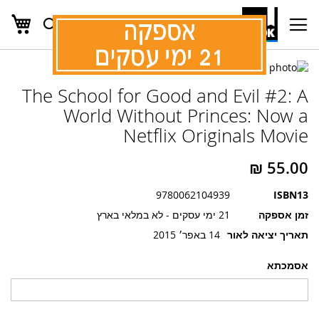
העג
חפש
Ski
t
Conten
לדלג
לדלג
לסוף
The School for Good and Evil #2: A
של
להתחלה
של
גלריית
World Without Princes: Now a
גלריית
תמונות
Netflix Originals Movie
תמונות
9780062104939
ISBN13
זמן אספקה
21 ימי עסקים - לא במלאי בארץ
תאריך יציאה לאור
14 באפר׳ 2015
אסמכתא