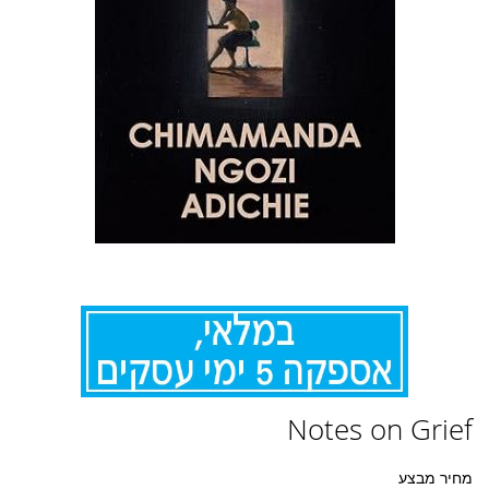
לדלג
Notes on Grief
להתחלה
של
גלריית
מחיר מבצע