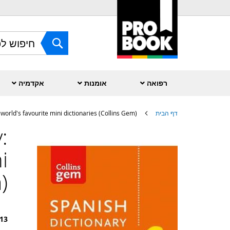
Skip
to
Content
חפש
רפואה
אומנות
אקדמיה
דף הבית
orld's favourite mini dictionaries (Collins Gem)
:
לדלג
לסוף
של
i
גלריית
תמונות
)
13