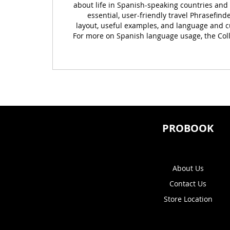
about life in Spanish-speaking countries and 
essential, user-friendly travel Phrasefin
layout, useful examples, and language and c
For more on Spanish language usage, the Coll
PROBOOK
About Us
Contact Us
Store Location