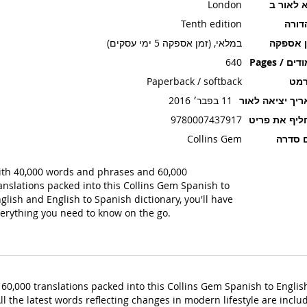
 לאור ב
London
דורה
Tenth edition
ן אספקה
במלאי, (זמן אספקה 5 ימי עסקים)
ים / Pages
640
רמט
Paperback / softback
יך יציאה לאור
11 בפבר׳ 2016
יף את פריט
9780007437917
 סדרה
Collins Gem
th 40,000 words and phrases and 60,000
anslations packed into this Collins Gem Spanish to
glish and English to Spanish dictionary, you'll have
erything you need to know on the go.
0,000 translations packed into this Collins Gem Spanish to English 
l the latest words reflecting changes in modern lifestyle are includ