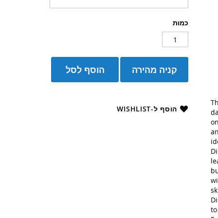
כמות
קניה מהירה
הוסף לסל
Th
הוסף ל-WISHLIST
da
on
an
id
Di
le
bu
wi
sk
Di
to