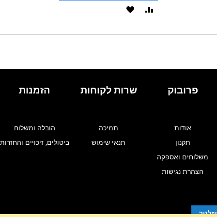
הוסף
הוסף
להשוואה
ל-
WISHLIST
פרובוק
שרות לקוחות
הזמנות
אודות
תמיכה
הובלה ומשלוח
תקנון
תנאי שימוש
ביטולים, זיכויים והחזרות
משלוחים ואספקה
הצהרת נגישות
זלטר