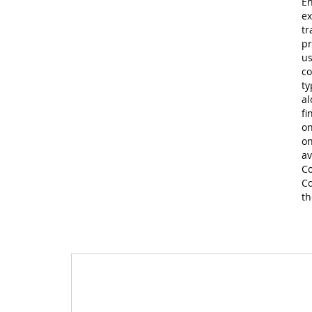
En
ex
tr
pr
us
co
ty
al
fi
on
on
av
Co
Co
th