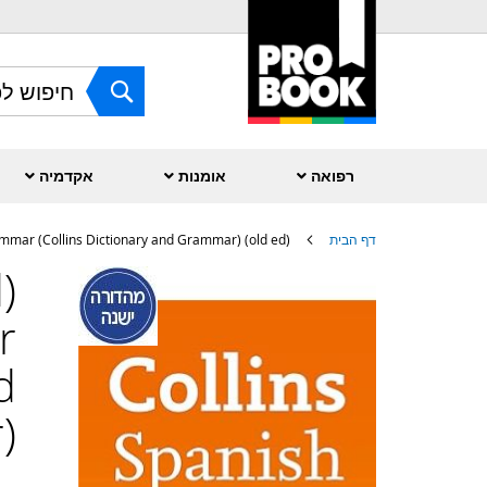
Skip
to
Content
חפש
רפואה
אומנות
אקדמיה
דף הבית
(old ed) Collins Spanish Dictionary and Grammar (Collins Dictionary and Grammar)
לדלג
לסוף
של
r
גלריית
תמונות
d
)