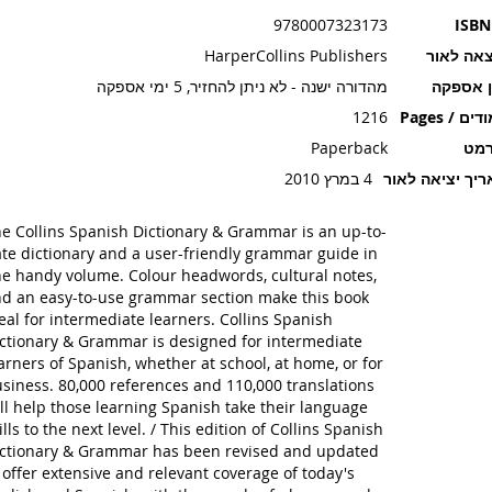
9780007323173
ISBN
אה לאור
HarperCollins Publishers
ן אספקה
מהדורה ישנה - לא ניתן להחזיר, 5 ימי אספקה
ים / Pages
1216
רמט
Paperback
יך יציאה לאור
4 במרץ 2010
e Collins Spanish Dictionary & Grammar is an up-to-
te dictionary and a user-friendly grammar guide in
e handy volume. Colour headwords, cultural notes,
d an easy-to-use grammar section make this book
eal for intermediate learners. Collins Spanish
ctionary & Grammar is designed for intermediate
arners of Spanish, whether at school, at home, or for
siness. 80,000 references and 110,000 translations
ll help those learning Spanish take their language
ills to the next level. / This edition of Collins Spanish
ctionary & Grammar has been revised and updated
 offer extensive and relevant coverage of today's