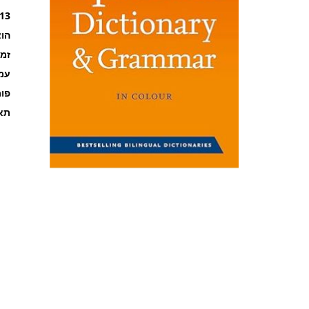
13
הוצ
זמ
עמוד
פו
תאר
לדלג
להתחלה
של
גלריית
תמונות