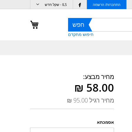
מטבע
Follow
התחברות/ הרשמה
ILS - שקל חדש
us
on
העגלה שלי
חפש
Facebook
חיפוש מתקדם
מחיר מבצע
מחיר רגיל
אסמכתא