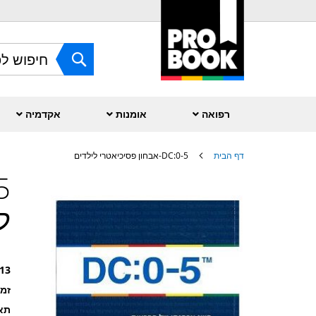
Skip
to
Content
חפש
רפואה
אומנות
אקדמיה
דף הבית
DC:0-5-אבחון פסיכיאטרי לילדים
לדלג
לסוף
של
ל
גלריית
תמונות
13
זמ
תאר