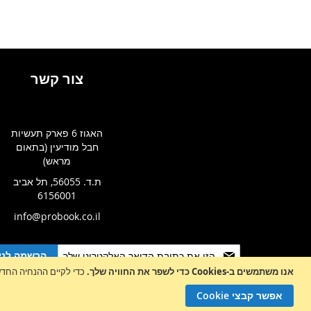
צור קשר
האגוז 6 פארק תעשיות
חבל מודיעין (בתאום
מראש)
ת.ד. 56055, תל אביב
6156001
info@probook.co.il
Sign
הרשמה לניו
Up
אנו משתמשים ב-Cookies כדי לשפר את החוויה שלך.
כדי לקיים ההנחיה החדשה של e-Privacy, עלינו לבקש את הסכמתך לה
for
Our
אפשר קבצי Cookie
Newsletter: