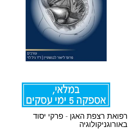
לדלג
רפואת רצפת האגן - פרקי יסוד
להתחלה
של
באורוגניקולוגיה
גלריית