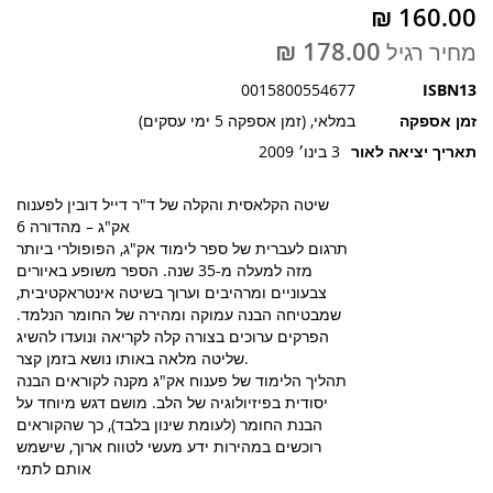
תמונות
מחיר רגיל
0015800554677
ISBN13
זמן אספקה
במלאי, (זמן אספקה 5 ימי עסקים)
תאריך יציאה לאור
3 בינו׳ 2009
שיטה הקלאסית והקלה של ד"ר דייל דובין לפענוח
אק"ג – מהדורה 6
תרגום לעברית של ספר לימוד אק"ג, הפופולרי ביותר
מזה למעלה מ-35 שנה. הספר משופע באיורים
צבעוניים ומרהיבים וערוך בשיטה אינטראקטיבית,
שמבטיחה הבנה עמוקה ומהירה של החומר הנלמד.
הפרקים ערוכים בצורה קלה לקריאה ונועדו להשיג
שליטה מלאה באותו נושא בזמן קצר.
תהליך הלימוד של פענוח אק"ג מקנה לקוראים הבנה
יסודית בפיזיולוגיה של הלב. מושם דגש מיוחד על
הבנת החומר (לעומת שינון בלבד), כך שהקוראים
רוכשים במהירות ידע מעשי לטווח ארוך, שישמש
אותם לתמי