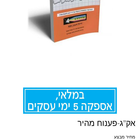
לדלג
אק"ג-פענוח מהיר
להתחלה
של
גלריית
מחיר מבצע