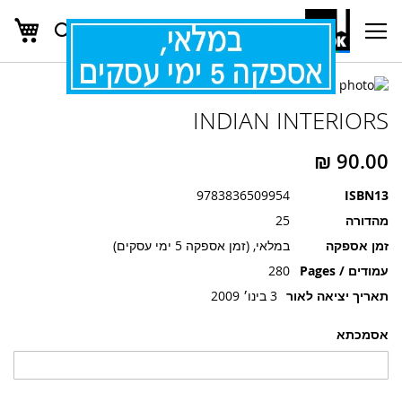
העג
חפש
Ski
t
Conten
לדלג
לדלג
לסוף
INDIAN INTERIORS
של
להתחלה
של
גלריית
גלריית
תמונות
תמונות
9783836509954
ISBN13
מהדורה
25
זמן אספקה
במלאי, (זמן אספקה 5 ימי עסקים)
עמודים / Pages
280
תאריך יציאה לאור
3 בינו׳ 2009
אסמכתא