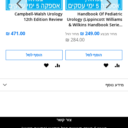
of
Campbell-Walsh Urology
Handbook Of Pediatric
gy
12th Edition Review
Urology (Lippincott Williams
& Wilkins Handbook Series)
3e
ל
מחיר מבצע
מחיר רגיל
הוסף לסל
הוסף לסל
וסף
הוסף
הוסף
הוסף
הוסף
ואה
ל-
להשוואה
ל-
להשוואה
WISHLIS
מידע נוסף
WISHLIST
LIST
צור קשר