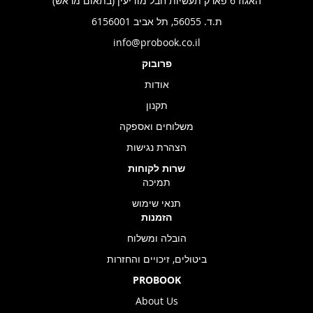
האגוז 6 פארק תעשיות חבל מודיעין (בתאום מראש)
ת.ד. 56055, תל אביב 6156001
info@probook.co.il
פרובוק
אודות
תקנון
משלוחים ואספקה
הצהרת נגישות
שרות לקוחות
תמיכה
תנאי שימוש
הזמנות
הובלה ומשלוח
ביטולים, זיכויים והחזרות
PROBOOK
About Us