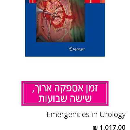
לדלג
Emergencies in Urology
להתחלה
של
גלריית