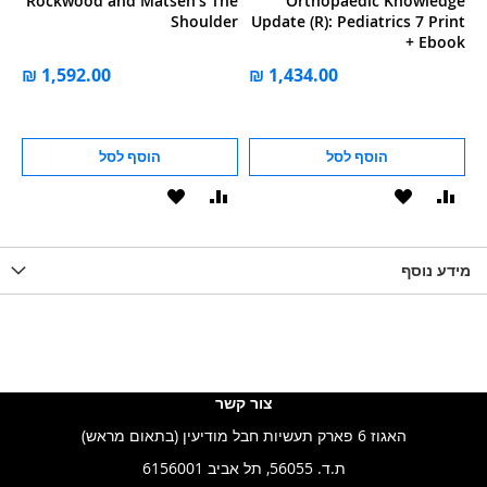
in
Rockwood and Matsen's The
Orthopaedic Knowledge
s:
Shoulder
Update (R): Pediatrics 7 Print
te
+ Ebook
en
הוסף לסל
הוסף לסל
וסף
הוסף
הוסף
הוסף
הוסף
ואה
ל-
להשוואה
ל-
להשוואה
WISHLIS
מידע נוסף
WISHLIST
LIST
צור קשר
האגוז 6 פארק תעשיות חבל מודיעין (בתאום מראש)
ת.ד. 56055, תל אביב 6156001