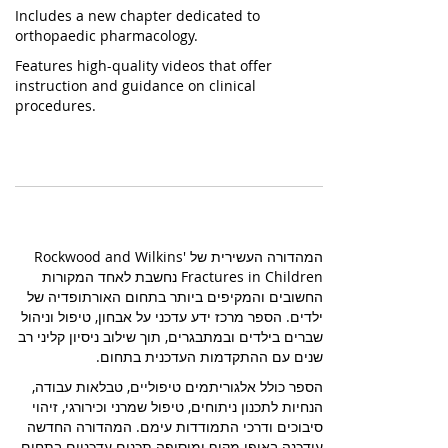
Includes a new chapter dedicated to
orthopaedic pharmacology.
Features high-quality videos that offer
instruction and guidance on clinical
procedures.
המהדורה העשירית של Rockwood and Wilkins'
Fractures in Children נחשבת לאחד המקורות
החשובים והמקיפים ביותר בתחום האורתופדיה של
ילדים. הספר מרכז ידע עדכני על אבחון, טיפול וניהול
שברים בילדים ובמתבגרים, תוך שילוב ניסיון קליני רב
שנים עם ההתקדמות העדכנית בתחום.
הספר כולל אלגוריתמים טיפוליים, טבלאות עבודה,
הנחיות לתכנון ניתוחים, טיפול שמרני וכירורגי, זיהוי
סיבוכים ודרכי התמודדות עימם. המהדורה החדשה
עודכנה באופן מקיף ומוסיפה תכנים עדכניים בתחום