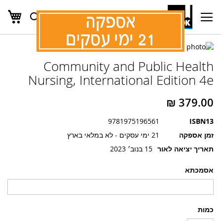
העג
חפש
Ski
t
Conten
לדלג
לדלג
לסוף
Community and Public Health
של
להתחלה
של
גלריית
Nursing, International Edition 4e
גלריית
תמונות
תמונות
9781975196561
ISBN13
זמן אספקה
21 ימי עסקים - לא במלאי בארץ
תאריך יציאה לאור
15 בנוב׳ 2023
אסמכתא
כמות