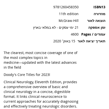
תמונות
9781260458350
ISBN13
מהדורה
11th edition
הוצאה לאור
McGraw-Hill
זמן אספקה
21 ימי עסקים - לא במלאי בארץ
עמודים / Pages
4600
תאריך יציאה לאור
15 באוק׳ 2020
The clearest, most concise coverage of one of
the most complex topics in
medicine―updated with the latest advances
in the field
Doody's Core Titles for 2023!
Clinical Neurology, Eleventh Edition, provides
a comprehensive overview of basic and
clinical neurology in a concise, digestible
format. It links clinical neuroscience to
current approaches for accurately diagnosing
and effectively treating neurologic disorders.