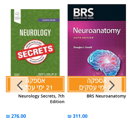
IE
Neurology Secrets, 7th
BRS Neuroanatomy
Edition