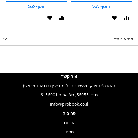
הוסף לסל
הוסף לסל
וסף
הוסף
הוסף
הוסף
הוסף
ואה
ל-
להשוואה
ל-
להשוואה
WISHLIS
מידע נוסף
WISHLIST
LIST
צור קשר
האגוז 6 פארק תעשיות חבל מודיעין (בתאום מראש)
ת.ד. 56055, תל אביב 6156001
info@probook.co.il
פרובוק
אודות
תקנון