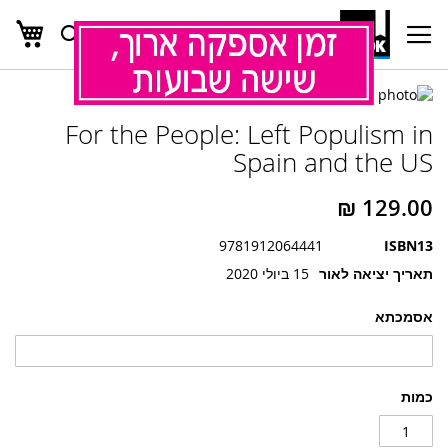
העג
חפש
Ski
t
Conten
לדלג
לדלג
לסוף
For the People: Left Populism in
של
להתחלה
של
גלריית
Spain and the US
גלריית
תמונות
תמונות
9781912064441
ISBN13
תאריך יציאה לאור
15 ביולי 2020
אסמכתא
כמות