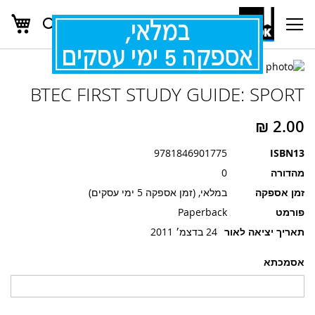
העג
חפש
Ski
t
Conten
לדלג
לדלג
לסוף
BTEC FIRST STUDY GUIDE: SPORT
של
להתחלה
של
גלריית
גלריית
תמונות
תמונות
9781846901775
ISBN13
מהדורה
0
זמן אספקה
במלאי, (זמן אספקה 5 ימי עסקים)
פורמט
Paperback
תאריך יציאה לאור
24 בדצמ׳ 2011
אסמכתא