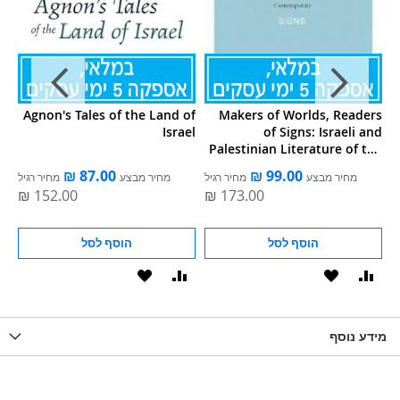
OF
Agnon's Tales of the Land of
Makers of Worlds, Readers
P
 2
Israel
of Signs: Israeli and
IE
Palestinian Literature of the
Global Contemporary
ל
מחיר מבצע
מחיר רגיל
מחיר מבצע
מחיר רגיל
הוסף לסל
הוסף לסל
וסף
הוסף
הוסף
הוסף
הוסף
ואה
ל-
להשוואה
ל-
להשוואה
WISHLIS
מידע נוסף
WISHLIST
LIST