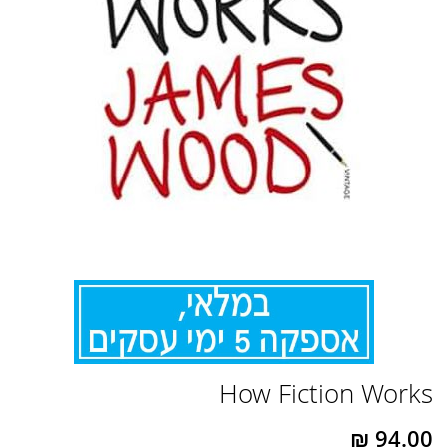
לדלג
How Fiction Works
להתחלה
של
גלריית