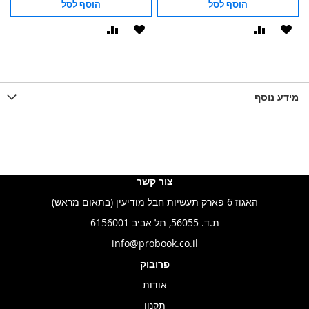
הוסף לסל
הוסף לסל
הוסף
הוסף
הוסף
הוסף
ל-
להשוואה
ל-
להשוואה
WISHLIST
WISHLIST
מידע נוסף
צור קשר
האגוז 6 פארק תעשיות חבל מודיעין (בתאום מראש)
ת.ד. 56055, תל אביב 6156001
info@probook.co.il
פרובוק
אודות
תקנון