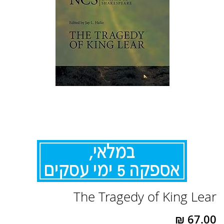
לדלג
The Tragedy of King Lear
להתחלה
של
גלריית