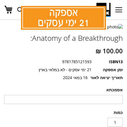
העג
חפש
Ski
t
Conten
לדלג
לדלג
לסוף
Anatomy of a Breakthrough:
של
להתחלה
של
גלריית
גלריית
תמונות
תמונות
9781785121593
ISBN13
זמן אספקה
21 ימי עסקים - לא במלאי בארץ
תאריך יציאה לאור
16 במאי 2024
אסמכתא
כמות