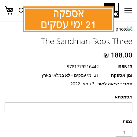
העג
חפש
Ski
t
Conten
לדלג
לדלג
לסוף
The Sandman Book Three
של
להתחלה
של
גלריית
גלריית
תמונות
תמונות
9781779516442
ISBN13
זמן אספקה
21 ימי עסקים - לא במלאי בארץ
תאריך יציאה לאור
3 במאי 2022
אסמכתא
כמות