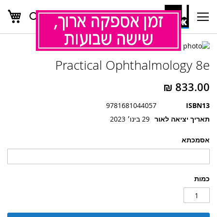
העג
חפש
Ski
t
Conten
לדלג
לדלג
לסוף
Practical Ophthalmology 8e
של
להתחלה
של
גלריית
גלריית
תמונות
תמונות
9781681044057
ISBN13
תאריך יציאה לאור
29 בינו׳ 2023
אסמכתא
כמות