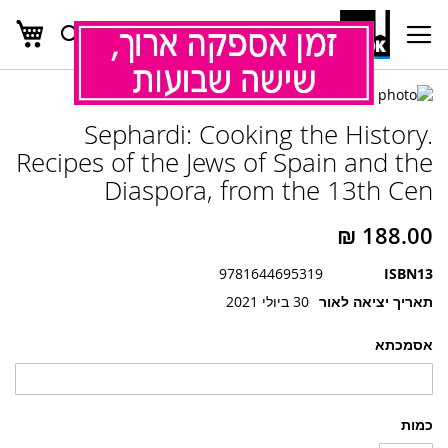
העג
חפש
Ski
t
Conten
לדלג
לדלג
לסוף
Sephardi: Cooking the History.
של
להתחלה
של
גלריית
Recipes of the Jews of Spain and the
גלריית
תמונות
Diaspora, from the 13th Cen
תמונות
9781644695319
ISBN13
תאריך יציאה לאור
30 ביולי 2021
אסמכתא
כמות