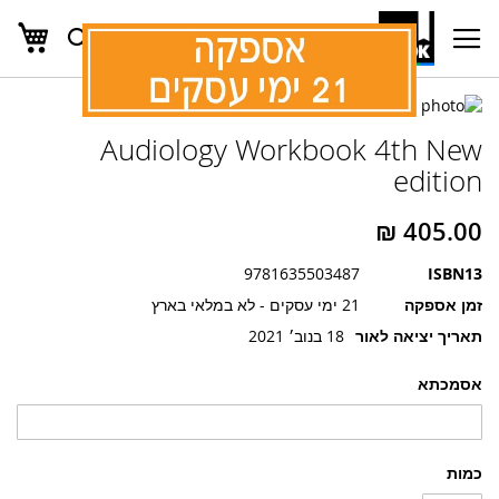
העג
חפש
Ski
t
Conten
לדלג
לדלג
לסוף
Audiology Workbook 4th New
של
להתחלה
של
גלריית
edition
גלריית
תמונות
תמונות
9781635503487
ISBN13
זמן אספקה
21 ימי עסקים - לא במלאי בארץ
תאריך יציאה לאור
18 בנוב׳ 2021
אסמכתא
כמות