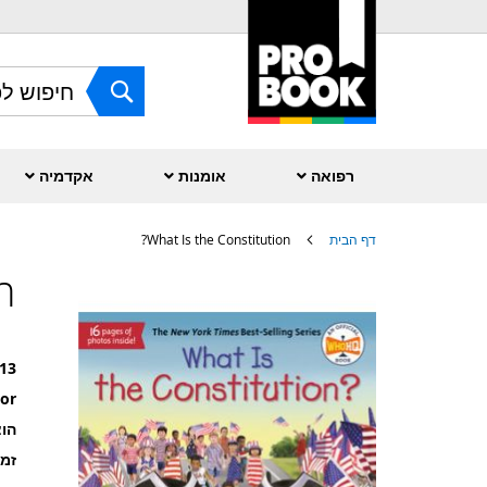
Skip
to
Content
חפש
רפואה
אומנות
אקדמיה
דף הבית
What Is the Constitution?
?
לדלג
לסוף
של
גלריית
תמונות
13
or
הוצ
זמ