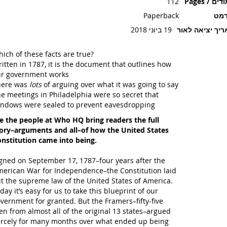
ים / Pages
112
רמט
Paperback
יך יציאה לאור
19 ביוני 2018
ich of these facts are true?
itten in 1787, it is the document that outlines how
r government works
here was
lots
of arguing over what it was going to say
e meetings in Philadelphia were so secret that
ndows were sealed to prevent eavesdropping
 the people at Who HQ bring readers the full
ory–arguments and all–of how the United States
nstitution came into being.
gned on September 17, 1787–four years after the
erican War for Independence–the Constitution laid
t the supreme law of the United States of America.
day it’s easy for us to take this blueprint of our
vernment for granted. But the Framers–fifty-five
n from almost all of the original 13 states–argued
ercely for many months over what ended up being