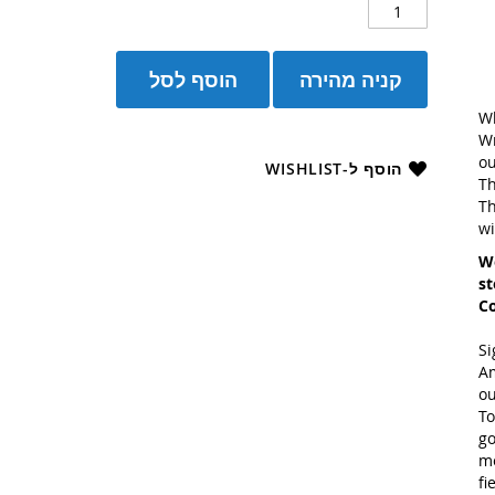
קניה מהירה
הוסף לסל
Wh
Wr
ou
הוסף ל-WISHLIST
T
Th
wi
We
st
Co
Si
Am
ou
To
go
me
fi