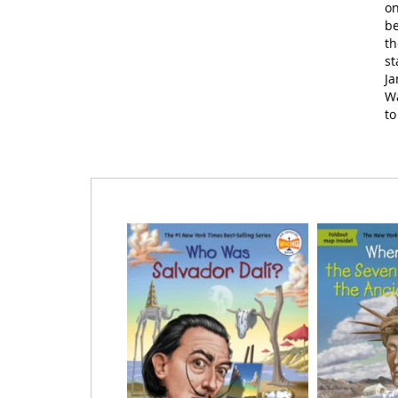
on
be
th
st
Ja
Wa
to