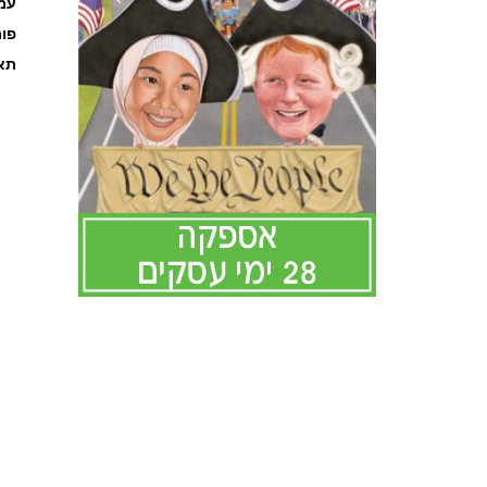
עמוד
פו
תאר
לדלג
להתחלה
של
גלריית
תמונות