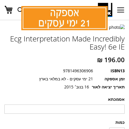
העג
חפש
Ski
t
Conten
לדלג
לדלג
לסוף
Ecg Interpretation Made Incredibly
של
להתחלה
של
גלריית
Easy! 6e IE
גלריית
תמונות
תמונות
9781496306906
ISBN13
זמן אספקה
21 ימי עסקים - לא במלאי בארץ
תאריך יציאה לאור
16 בנוב׳ 2015
אסמכתא
כמות