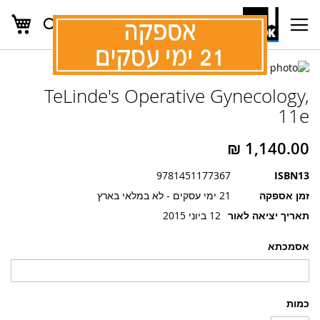
העג
חפש
Ski
t
Conten
לדלג
לדלג
לסוף
TeLinde's Operative Gynecology,
של
להתחלה
של
גלריית
11e
גלריית
תמונות
תמונות
9781451177367
ISBN13
זמן אספקה
21 ימי עסקים - לא במלאי בארץ
תאריך יציאה לאור
12 ביוני 2015
אסמכתא
כמות