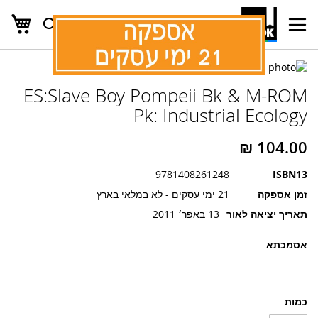
העג
חפש
Ski
t
Conten
לדלג
לדלג
לסוף
ES:Slave Boy Pompeii Bk & M-ROM
של
להתחלה
של
גלריית
Pk: Industrial Ecology
גלריית
תמונות
תמונות
9781408261248
ISBN13
זמן אספקה
21 ימי עסקים - לא במלאי בארץ
תאריך יציאה לאור
13 באפר׳ 2011
אסמכתא
כמות